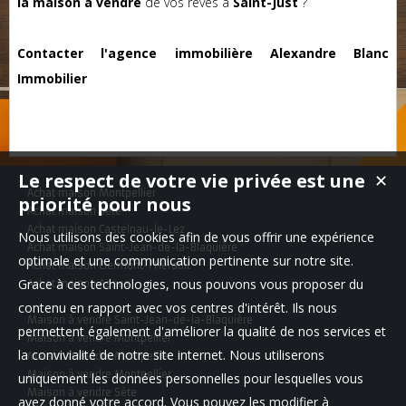
la maison à vendre
de vos rêves à
Saint-Just
?
Contacter l'agence immobilière Alexandre Blanc
Immobilier
Le respect de votre vie privée est une
✕
Achat maison Montpellier
priorité pour nous
Achat maison Sète
Achat maison Castelnau-le-Lez
Nous utilisons des cookies afin de vous offrir une expérience
Achat maison Saint-Jean-de-la-Blaquière
optimale et une communication pertinente sur notre site.
Achat maison Clermont-l'Hérault
Grace à ces technologies, nous pouvons vous proposer du
Achat maison Assas
contenu en rapport avec vos centres d'intérêt. Ils nous
Maison à vendre Saint-Jean-de-la-Blaquière
permettent également d'améliorer la qualité de nos services et
Maison à vendre Montpellier
la convivialité de notre site internet. Nous utiliserons
Maison à vendre Montpellier
Maison à vendre Montpellier
uniquement les données personnelles pour lesquelles vous
Maison à vendre Sète
avez donné votre accord. Vous pouvez les modifier à