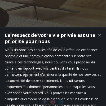
Le respect de votre vie privée est une
Achat appartement Montpellier
✕
Achat maison Montpellier
priorité pour nous
Achat terrain Montpellier
Achat appartement MONTPELLIER,MONTPELLIER
Nous utilisons des cookies afin de vous offrir une expérience
Achat maison Sète
optimale et une communication pertinente sur notre site.
Achat maison Castelnau-le-Lez
Grace à ces technologies, nous pouvons vous proposer du
Maison à vendre Saint-Jean-de-la-Blaquière
contenu en rapport avec vos centres d'intérêt. Ils nous
Maison à vendre Montpellier
permettent également d'améliorer la qualité de nos services et
Appartement à vendre Bédarieux
la convivialité de notre site internet. Nous utiliserons
Maison à vendre Montpellier
Maison à vendre Montpellier
uniquement les données personnelles pour lesquelles vous
Appartement à vendre Montpellier
avez donné votre accord. Vous pouvez les modifier à
n'importe quel moment via la rubrique "Gérer les cookies" en
bas de notre site, à l'exception des cookies essentiels à son