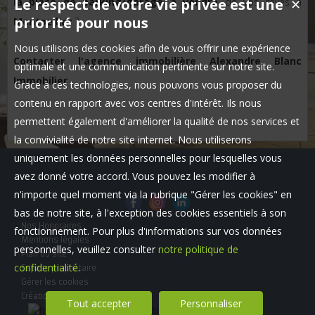
la place de parking/garage à vendre
Le respect de votre vie privée est une
de vos rêves à
✕
priorité pour nous
Montpellier
?
Nous utilisons des cookies afin de vous offrir une expérience
Contacter l'agence immobilière Alexandre Blanc
optimale et une communication pertinente sur notre site.
Immobilier
Grace à ces technologies, nous pouvons vous proposer du
contenu en rapport avec vos centres d'intérêt. Ils nous
permettent également d'améliorer la qualité de nos services et
la convivialité de notre site internet. Nous utiliserons
uniquement les données personnelles pour lesquelles vous
avez donné votre accord. Vous pouvez les modifier à
n'importe quel moment via la rubrique "Gérer les cookies" en
bas de notre site, à l'exception des cookies essentiels à son
Nos Honoraires
fonctionnement. Pour plus d'informations sur vos données
Mentions légales
personnelles, veuillez consulter
notre politique de
Plan du site
confidentialité
.
Espace propriétaire
Gérer les cookies
Création site internet immobilier
Tout accepter
Personnaliser