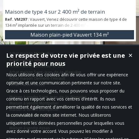
Maison de type 4 sur 2 400 m² de terrain
Ref. VM297
: Vauvert, Venez découvrir cette maison de type 4 de
134 m² implantée sur un terrain de 2 400 m² arboré. Cette maison de
plein pied est composée d'un grand séjour de 32 m², d'une cuisine
Maison plain-pied Vauvert
134 m²
ouverte sur la salle à manger, de 3 chambres, d'une salle de bain et
d'un wc séparé. Vous y retrouverez de bonne prestation avec des
grandes ouvertures, la climatisation ainsi que poêle à bois. ...
Le respect de votre vie privée est une
Achat maison Montpellier
✕
Achat maison Sète
priorité pour nous
Achat maison Castelnau-le-Lez
Achat maison Saint-Jean-de-la-Blaquière
Nous utilisons des cookies afin de vous offrir une expérience
Achat maison Clermont-l'Hérault
optimale et une communication pertinente sur notre site.
Achat maison Assas
Grace à ces technologies, nous pouvons vous proposer du
Maison à vendre Saint-Jean-de-la-Blaquière
contenu en rapport avec vos centres d'intérêt. Ils nous
Maison à vendre Montpellier
permettent également d'améliorer la qualité de nos services et
Maison à vendre Montpellier
la convivialité de notre site internet. Nous utiliserons
Maison à vendre Montpellier
Maison à vendre Sète
uniquement les données personnelles pour lesquelles vous
Maison à vendre Assas
avez donné votre accord. Vous pouvez les modifier à