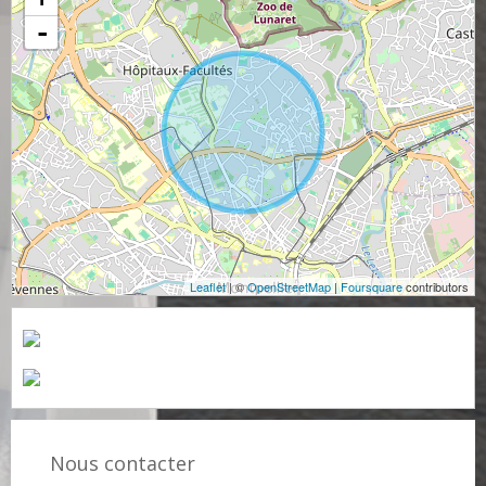
-
Leaflet
| ©
OpenStreetMap
|
Foursquare
contributors
Nous contacter