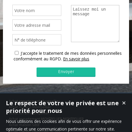
J'accepte le traitement de mes données personnelles
conformément au RGPD.
En savoir plus
Le respect de votre vie privée est une
Achat appartement Montpellier
✕
Achat maison Montpellier
priorité pour nous
Achat terrain Montpellier
Achat appartement MONTPELLIER,MONTPELLIER
Nous utilisons des cookies afin de vous offrir une expérience
Achat maison Sète
optimale et une communication pertinente sur notre site.
Achat maison Castelnau-le-Lez