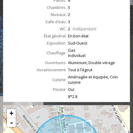
Pièces
6
Chambres
5
Niveaux
2
Salle d'eau
3
WC
2
Indépendant
État général
En bon état
Exposition
Sud-Ouest
Gaz
Chauffage
Individuel
Ouvertures
Aluminium, Double vitrage
Assainissement
Tout à l'égout
Aménagée et équipée, Coin
Cuisine
cuisine
Piscine
Oui
8*2.8
+
-