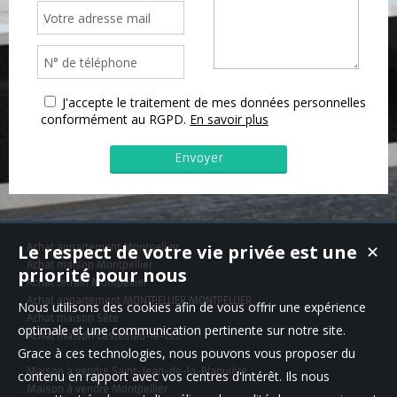
J'accepte le traitement de mes données personnelles
conformément au RGPD.
En savoir plus
Le respect de votre vie privée est une
Achat appartement Montpellier
✕
Achat maison Montpellier
priorité pour nous
Achat terrain Montpellier
Achat appartement MONTPELLIER,MONTPELLIER
Nous utilisons des cookies afin de vous offrir une expérience
Achat maison Sète
optimale et une communication pertinente sur notre site.
Achat maison Castelnau-le-Lez
Grace à ces technologies, nous pouvons vous proposer du
Maison à vendre Saint-Jean-de-la-Blaquière
contenu en rapport avec vos centres d'intérêt. Ils nous
Maison à vendre Montpellier