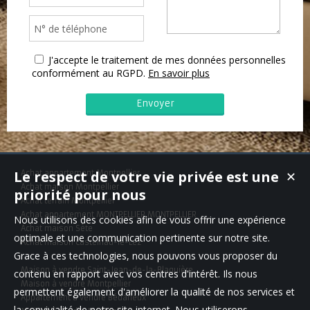
J'accepte le traitement de mes données personnelles
conformément au RGPD.
En savoir plus
Le respect de votre vie privée est une
Achat appartement Montpellier
✕
Achat maison Montpellier
priorité pour nous
Achat terrain Montpellier
Achat appartement MONTPELLIER,MONTPELLIER
Nous utilisons des cookies afin de vous offrir une expérience
Achat maison Sète
optimale et une communication pertinente sur notre site.
Achat maison Castelnau-le-Lez
Grace à ces technologies, nous pouvons vous proposer du
Maison à vendre Saint-Jean-de-la-Blaquière
contenu en rapport avec vos centres d'intérêt. Ils nous
Maison à vendre Montpellier
permettent également d'améliorer la qualité de nos services et
Appartement à vendre Bédarieux
la convivialité de notre site internet. Nous utiliserons