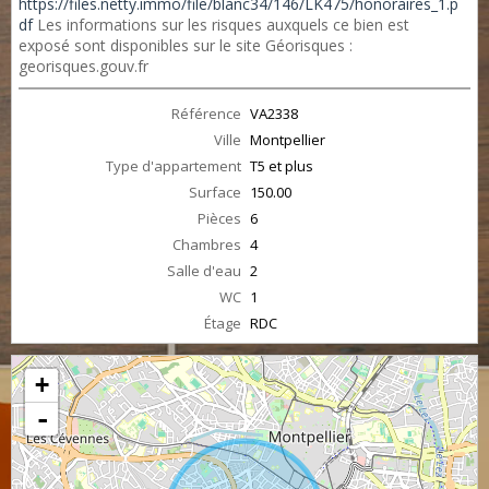
https://files.netty.immo/file/blanc34/146/LK475/honoraires_1.p
df
Les informations sur les risques auxquels ce bien est
exposé sont disponibles sur le site Géorisques :
georisques.gouv.fr
Référence
VA2338
Ville
Montpellier
Type d'appartement
T5 et plus
Surface
150.00
Pièces
6
Chambres
4
Salle d'eau
2
WC
1
Étage
RDC
+
-