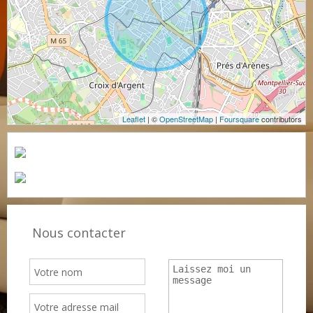
Leaflet
| ©
OpenStreetMap
|
Foursquare
contributors
Nous contacter