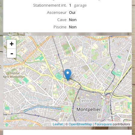
Stationnement int.
1
garage
Ascenseur
Oui
Cave
Non
Piscine
Non
+
-
Leaflet
| ©
OpenStreetMap
|
Foursquare
contributors