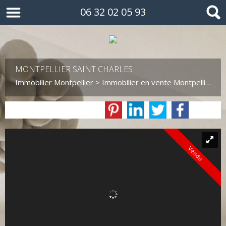
06 32 02 05 93
MONTPELLIER SAINT CHARLES
Immobilier Montpellier
>
Immobilier en vente Montpellier
>
T
Vendu