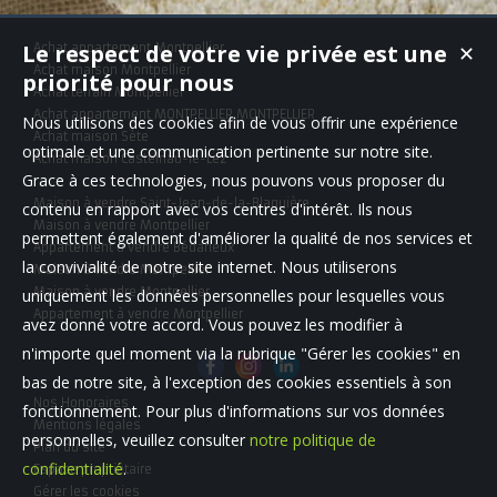
Le respect de votre vie privée est une
Achat appartement Montpellier
✕
Achat maison Montpellier
priorité pour nous
Achat terrain Montpellier
Achat appartement MONTPELLIER,MONTPELLIER
Nous utilisons des cookies afin de vous offrir une expérience
Achat maison Sète
optimale et une communication pertinente sur notre site.
Achat maison Castelnau-le-Lez
Grace à ces technologies, nous pouvons vous proposer du
Maison à vendre Saint-Jean-de-la-Blaquière
contenu en rapport avec vos centres d'intérêt. Ils nous
Maison à vendre Montpellier
permettent également d'améliorer la qualité de nos services et
Appartement à vendre Bédarieux
la convivialité de notre site internet. Nous utiliserons
Maison à vendre Montpellier
Maison à vendre Montpellier
uniquement les données personnelles pour lesquelles vous
Appartement à vendre Montpellier
avez donné votre accord. Vous pouvez les modifier à
n'importe quel moment via la rubrique "Gérer les cookies" en
bas de notre site, à l'exception des cookies essentiels à son
Nos Honoraires
fonctionnement. Pour plus d'informations sur vos données
Mentions légales
personnelles, veuillez consulter
notre politique de
Plan du site
confidentialité
.
Espace propriétaire
Gérer les cookies