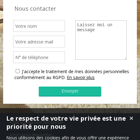
Nous contacter
J'accepte le traitement de mes données personnelles
conformément au RGPD.
En savoir plus
Le respect de votre vie privée est une
✕
Achat appartement Montpellier
priorité pour nous
Achat maison Montpellier
Achat terrain Montpellier
Nous utilisons des cookies afin de vous offrir une expérience