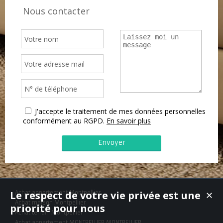
Nous contacter
J'accepte le traitement de mes données personnelles
conformément au RGPD.
En savoir plus
Le respect de votre vie privée est une
Achat appartement Montpellier
✕
Achat maison Montpellier
priorité pour nous
Achat terrain Montpellier
Achat appartement MONTPELLIER,MONTPELLIER