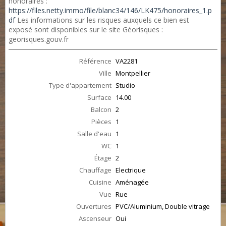
honoraires :
https://files.netty.immo/file/blanc34/146/LK475/honoraires_1.p
df
Les informations sur les risques auxquels ce bien est
exposé sont disponibles sur le site Géorisques :
georisques.gouv.fr
Référence
VA2281
Ville
Montpellier
Type d'appartement
Studio
Surface
14.00
Balcon
2
Pièces
1
Salle d'eau
1
WC
1
Étage
2
Chauffage
Electrique
Cuisine
Aménagée
Vue
Rue
Ouvertures
PVC/Aluminium, Double vitrage
Ascenseur
Oui