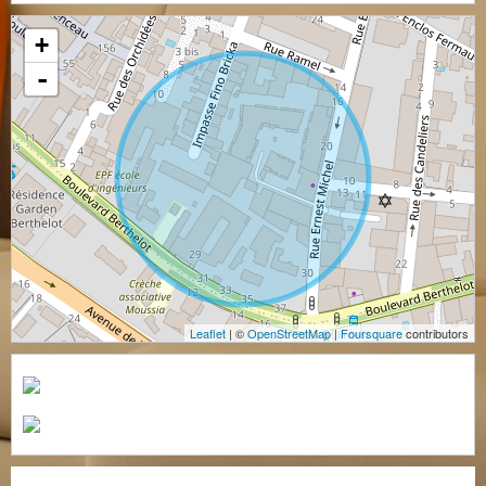
+
-
Leaflet
| ©
OpenStreetMap
|
Foursquare
contributors