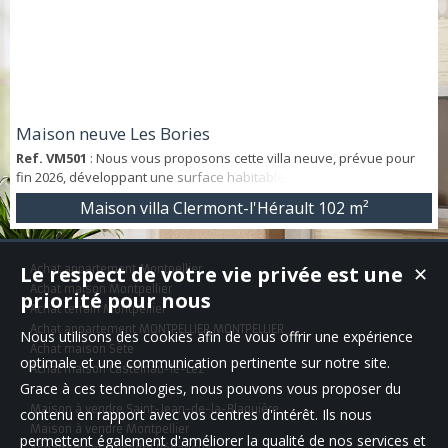
Maison neuve Les Bories
Ref. VM501
: Nous vous proposons cette villa neuve, prévue pour
fin 2026, développant une surface habitable d'environ 102 m² sur
un terrain de 412 m². Elle se compose, au nez-de-chaussée, d'un
Maison villa Clermont-l'Hérault
102 m²
séjour/cuisine de 40m2 ainsi qu'une suite parentale et WC
indépendant. À l'étage, trois chambres confortables et une salle de
bains avec WC, répondant parfaitement aux exigences d’une vie
Le respect de votre vie privée est une
Achat appartement Montpellier
✕
familiale. Le stationn...
Achat maison Montpellier
priorité pour nous
Achat terrain Montpellier
Achat appartement MONTPELLIER,MONTPELLIER
Nous utilisons des cookies afin de vous offrir une expérience
Achat maison Sète
optimale et une communication pertinente sur notre site.
Achat maison Castelnau-le-Lez
Grace à ces technologies, nous pouvons vous proposer du
Maison à vendre Saint-Jean-de-la-Blaquière
contenu en rapport avec vos centres d'intérêt. Ils nous
Maison à vendre Montpellier
permettent également d'améliorer la qualité de nos services et