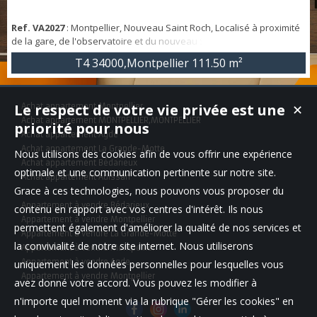
Ref. VA2027
: Montpellier, Nouveau Saint Roch, Localisé à proximité
de la gare, de l'observatoire et du nouveau Saint Roch, venez
découvrir cet appartement de type 4 de 111 m². Situé au dernier
T4 34000,Montpellier
111.50 m²
étage d'une belle copropriété, il est composé d'un séjour de 42 m²,
de 3 chambres, d'une cuisine indépendante, d'une salle de bain et
d'un WC séparé. Bien que l'appartement nécessite une
Le respect de votre vie privée est une
Achat appartement Montpellier
✕
modernisation, on re...
Achat appartement MONTPELLIER,MONTPELLIER
priorité pour nous
Achat appartement Agde
Achat appartement La Grande-Motte
Nous utilisons des cookies afin de vous offrir une expérience
Achat appartement Bédarieux
optimale et une communication pertinente sur notre site.
Achat appartement Adissan
Grace à ces technologies, nous pouvons vous proposer du
Appartement à vendre Bédarieux
contenu en rapport avec vos centres d'intérêt. Ils nous
Appartement à vendre Montpellier
permettent également d'améliorer la qualité de nos services et
Appartement à vendre La Grande-Motte
la convivialité de notre site internet. Nous utiliserons
Appartement à vendre Montpellier
Appartement à vendre Agde
uniquement les données personnelles pour lesquelles vous
Appartement à vendre Montpellier
avez donné votre accord. Vous pouvez les modifier à
n'importe quel moment via la rubrique "Gérer les cookies" en